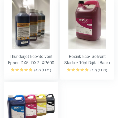
Thunderjet Eco-Solvent
Rexink Eco- Solvent
Epson DX5- DX7- XP600
Starfire 10pl Dijital Baskı
Dijital Baskı Boyası
Boyası
(Rexink Eco- Solvent)
(4.7) (1141)
(4.7) (1139)
(Thunderjet Eco-Solvent)