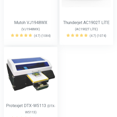
Mutoh VJ1948WX
Thunderjet AC1902T LİTE
(VJ1948WX)
(AC1902T LİTE)
(4.7) (1084)
(4.7) (1074)
Protexjet DTX-W5113
(DTX-
W5113)