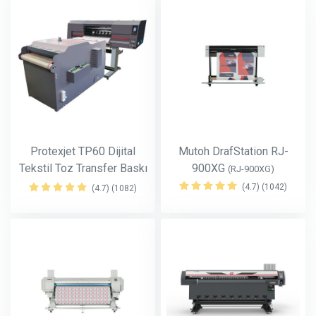
Protexjet TP60 Dijital
Mutoh DrafStation RJ-
Tekstil Toz Transfer Baskı
900XG
(RJ-900XG)
Makinesi
(TP60)
(4.7) (1042)
(4.7) (1082)