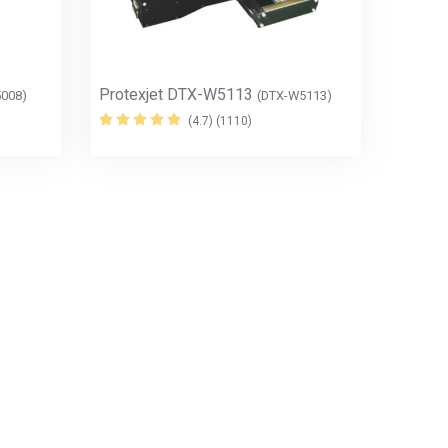
Protexjet DTX-W5113
5008)
(DTX-W5113)
(4.7) (1110)