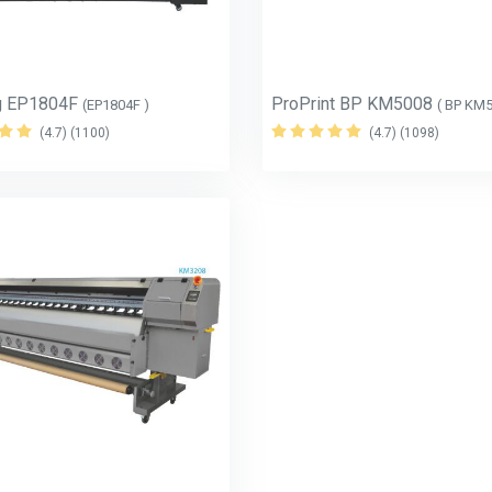
g EP1804F
ProPrint BP KM5008
(EP1804F )
( BP KM
(4.7) (1100)
(4.7) (1098)