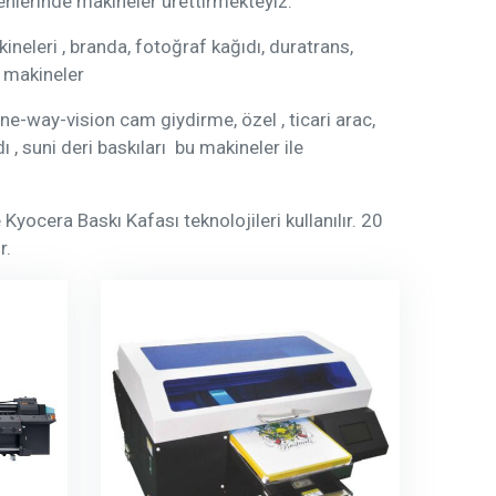
nlerinde makineler ürettirmekteyiz.
neleri , branda, fotoğraf kağıdı, duratrans,
 makineler
, one-way-vision cam giydirme, özel , ticari arac,
, suni deri baskıları bu makineler ile
Kyocera Baskı Kafası teknolojileri kullanılır. 20
r.