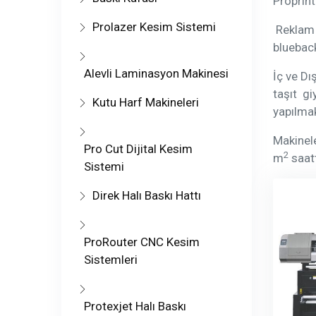
Proprin
Prolazer Kesim Sistemi
Reklam v
bluebac
Alevli Laminasyon Makinesi
İç ve Dı
taşıt gi
Kutu Harf Makineleri
yapılmak
Makinele
Pro Cut Dijital Kesim
2
m
saat
Sistemi
Direk Halı Baskı Hattı
ProRouter CNC Kesim
Sistemleri
Protexjet Halı Baskı