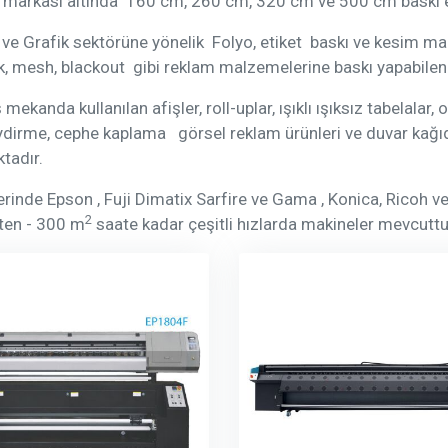
t markası altında 160 cm, 260 cm, 320 cm ve 500 cm baskı e
e Grafik sektörüne yönelik Folyo, etiket baskı ve kesim maki
k, mesh, blackout gibi reklam malzemelerine baskı yapabilen
ş mekanda kullanılan afişler, roll-uplar, ışıklı ışıksız tabelalar
ydirme, cephe kaplama görsel reklam ürünleri ve duvar kağıdı 
tadır.
rinde Epson , Fuji Dimatix Sarfire ve Gama , Konica, Ricoh ve 
2
ten - 300 m
saate kadar çeşitli hızlarda makineler mevcuttu