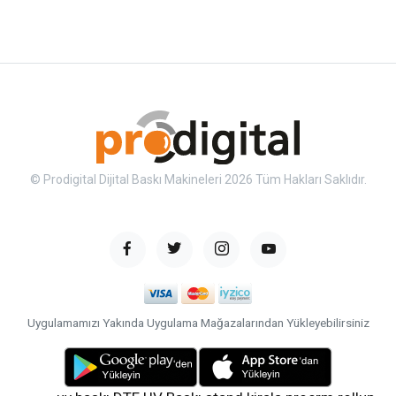
© Prodigital Dijital Baskı Makineleri 2026 Tüm Hakları Saklıdır.
Uygulamamızı Yakında Uygulama Mağazalarından Yükleyebilirsiniz