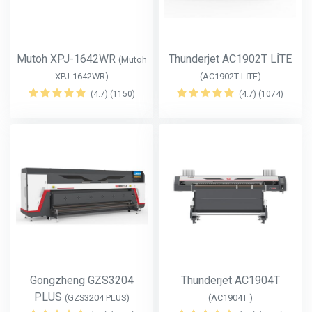
Mutoh XPJ-1642WR
Thunderjet AC1902T LİTE
(Mutoh
XPJ-1642WR)
(AC1902T LİTE)
(4.7) (1150)
(4.7) (1074)
Gongzheng GZS3204
Thunderjet AC1904T
PLUS
(GZS3204 PLUS)
(AC1904T )