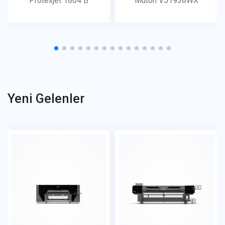
Protexjet 1804 B
Mutoh VJ1938WX
Yeni Gelenler