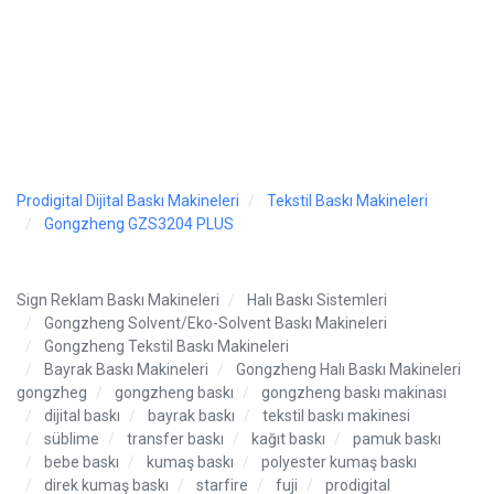
Prodigital Dijital Baskı Makineleri
Tekstil Baskı Makineleri
Gongzheng GZS3204 PLUS
Sign Reklam Baskı Makineleri
Halı Baskı Sistemleri
Gongzheng Solvent/Eko-Solvent Baskı Makineleri
Gongzheng Tekstil Baskı Makineleri
Bayrak Baskı Makineleri
Gongzheng Halı Baskı Makineleri
gongzheg
gongzheng baskı
gongzheng baskı makinası
dijital baskı
bayrak baskı
tekstil baskı makinesi
süblime
transfer baskı
kağıt baskı
pamuk baskı
bebe baskı
kumaş baskı
polyester kumaş baskı
direk kumaş baskı
starfire
fuji
prodigital