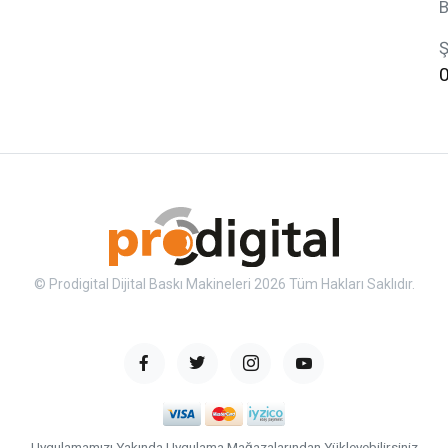
B
Ş
© Prodigital Dijital Baskı Makineleri 2026 Tüm Hakları Saklıdır.
Uygulamamızı Yakında Uygulama Mağazalarından Yükleyebilirsiniz