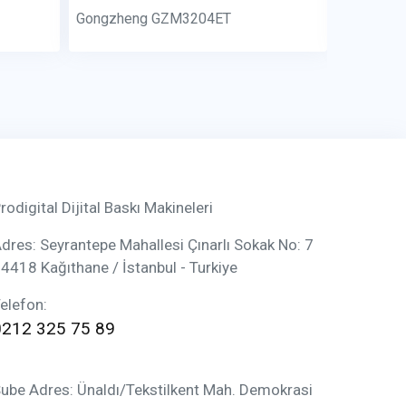
Gongzheng GZM3204ET
Proprint
rodigital Dijital Baskı Makineleri
dres: Seyrantepe Mahallesi Çınarlı Sokak No: 7
4418 Kağıthane / İstanbul - Turkiye
elefon:
0212 325 75 89
ube Adres: Ünaldı/Tekstilkent Mah. Demokrasi