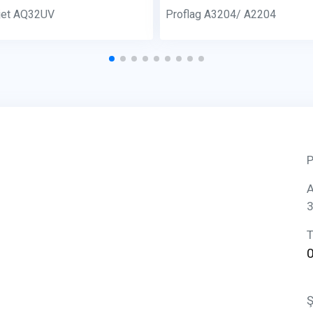
jet AQ32UV
Proflag A3204/ A2204
P
A
3
T
Ş