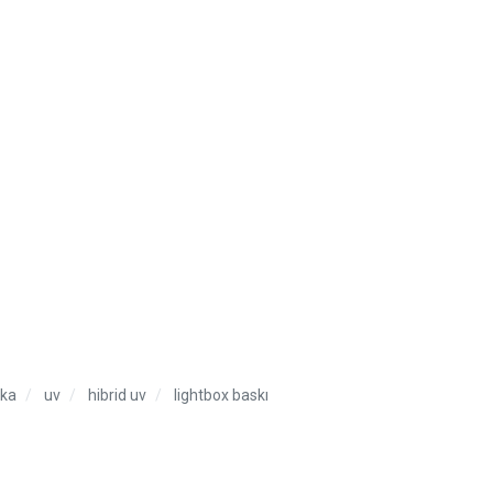
ika
uv
hibrid uv
lightbox baskı