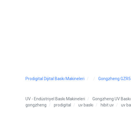
Prodigital Dijital Baskı Makineleri
Gongzheng GZR
UV - Endüstriyel Baskı Makineleri
Gongzheng UV Baskı 
gongzheng
prodigital
uv baskı
hibit uv
uv ba