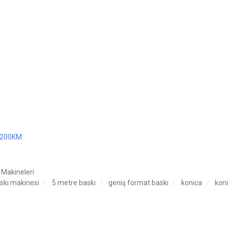
5200KM
Makineleri
skı makinesi
5 metre baskı
geniş format baskı
konica
kon