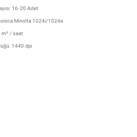
ayısı: 16-20 Adet
 Konica Minolta 1024i/1024a
1 m² / saat
lüğü: 1440 dpi