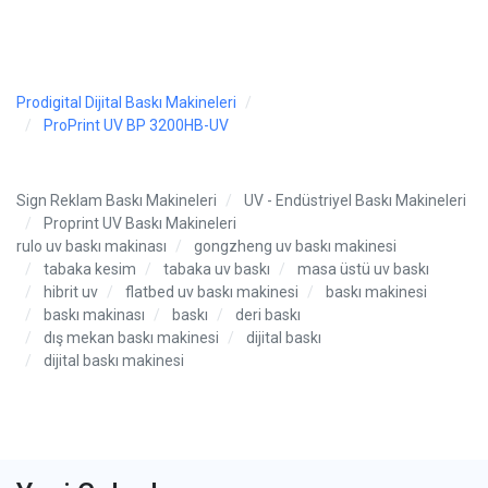
Prodigital Dijital Baskı Makineleri
ProPrint UV BP 3200HB-UV
Sign Reklam Baskı Makineleri
UV - Endüstriyel Baskı Makineleri
Proprint UV Baskı Makineleri
rulo uv baskı makinası
gongzheng uv baskı makinesi
tabaka kesim
tabaka uv baskı
masa üstü uv baskı
hibrit uv
flatbed uv baskı makinesi
baskı makinesi
baskı makinası
baskı
deri baskı
dış mekan baskı makinesi
dijital baskı
dijital baskı makinesi