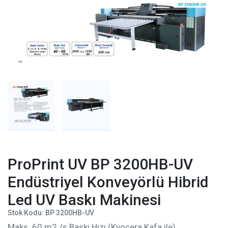
ProPrint UV BP 3200HB-UV
Endüstriyel Konveyörlü Hibrid
Led UV Baskı Makinesi
Stok Kodu: BP 3200HB-UV
Maks. 60 m2 /s Baskı Hızı (Kyocera Kafa ile)