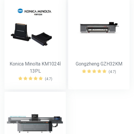
Konica Minolta KM1024İ
Gongzheng GZH32KM
13PL
(4.7)
(4.7)