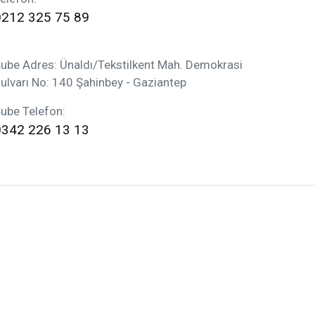
0212 325 75 89
ube Adres: Ünaldı/Tekstilkent Mah. Demokrasi
ulvarı No: 140 Şahinbey - Gaziantep
ube Telefon:
0342 226 13 13