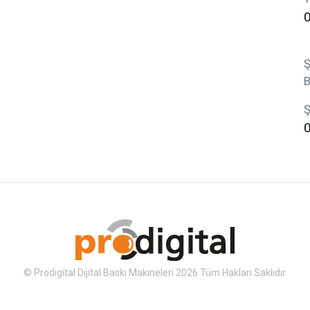
Ş
B
Ş
© Prodigital Dijital Baskı Makineleri 2026 Tüm Hakları Saklıdır.