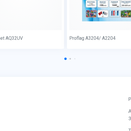
jet AQ32UV
Proflag A3204/ A2204
P
A
3
T