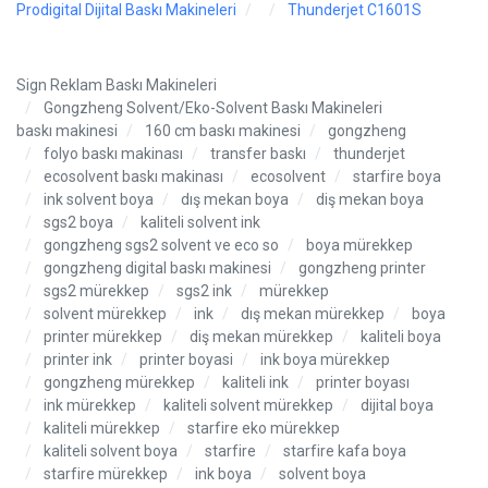
Prodigital Dijital Baskı Makineleri
Thunderjet C1601S
Sign Reklam Baskı Makineleri
Gongzheng Solvent/Eko-Solvent Baskı Makineleri
baskı makinesi
160 cm baskı makinesi
gongzheng
folyo baskı makinası
transfer baskı
thunderjet
ecosolvent baskı makinası
ecosolvent
starfire boya
ink solvent boya
dış mekan boya
diş mekan boya
sgs2 boya
kaliteli solvent ink
gongzheng sgs2 solvent ve eco so
boya mürekkep
gongzheng digital baskı makinesi
gongzheng printer
sgs2 mürekkep
sgs2 ink
mürekkep
solvent mürekkep
ink
dış mekan mürekkep
boya
printer mürekkep
diş mekan mürekkep
kaliteli boya
printer ink
printer boyasi
ink boya mürekkep
gongzheng mürekkep
kaliteli ink
printer boyası
ink mürekkep
kaliteli solvent mürekkep
dijital boya
kaliteli mürekkep
starfire eko mürekkep
kaliteli solvent boya
starfire
starfire kafa boya
starfire mürekkep
ink boya
solvent boya