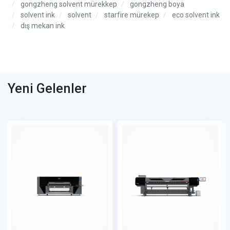
gongzheng solvent mürekkep
gongzheng boya
solvent ink
solvent
starfire mürekep
eco solvent ink
dış mekan ink
Yeni Gelenler