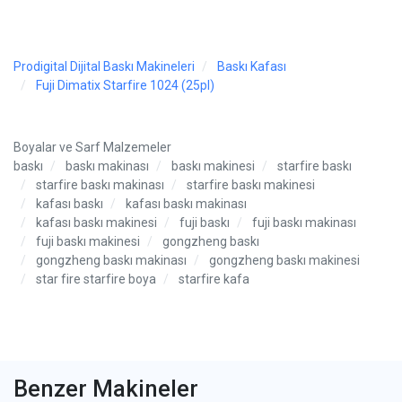
Prodigital Dijital Baskı Makineleri
Baskı Kafası
Fuji Dimatix Starfire 1024 (25pl)
Boyalar ve Sarf Malzemeler
baskı
baskı makinası
baskı makinesi
starfire baskı
starfire baskı makinası
starfire baskı makinesi
kafası baskı
kafası baskı makinası
kafası baskı makinesi
fuji baskı
fuji baskı makinası
fuji baskı makinesi
gongzheng baskı
gongzheng baskı makinası
gongzheng baskı makinesi
star fire starfire boya
starfire kafa
Benzer Makineler