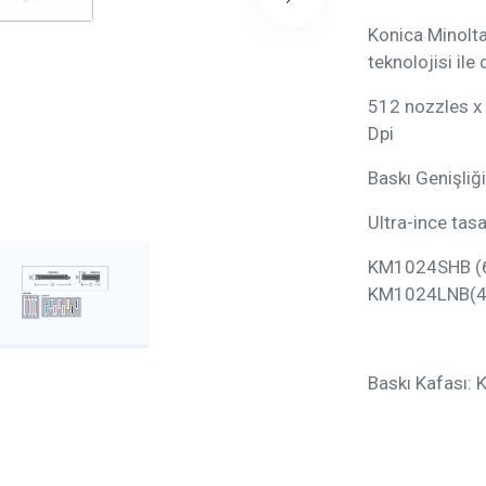
Konica Minolt
teknolojisi il
512 nozzles x 
Dpi
Baskı Genişliğ
Ultra-ince tas
KM1024SHB (6
KM1024LNB(42
Baskı Kafası: 