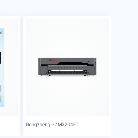
Gongzheng GZM3204ET
Proprint