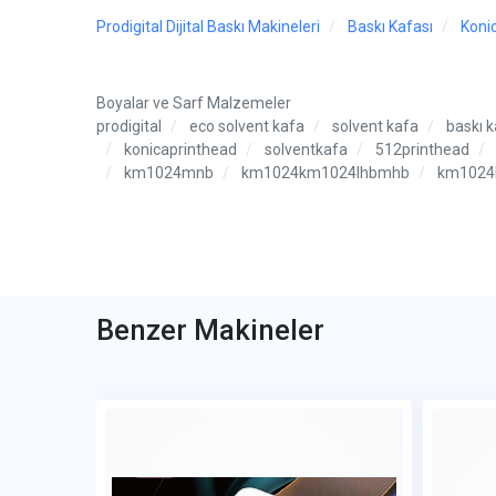
Prodigital Dijital Baskı Makineleri
Baskı Kafası
Koni
Boyalar ve Sarf Malzemeler
prodigital
eco solvent kafa
solvent kafa
baskı k
konicaprinthead
solventkafa
512printhead
km1024mnb
km1024km1024lhbmhb
km1024
Benzer Makineler