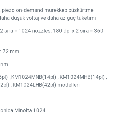
a piezo on-demand mürekkep püskürtme
e daha düşük voltaj ve daha az güç tüketimi
2 sira = 1024 nozzles, 180 dpi x 2 sira = 360
i: 72 mm
arım
pl) ,KM1024MNB(14pl) , KM1024MHB(14pl) ,
pl) , KM1024LHB(42pl) modelleri
Konica Minolta 1024