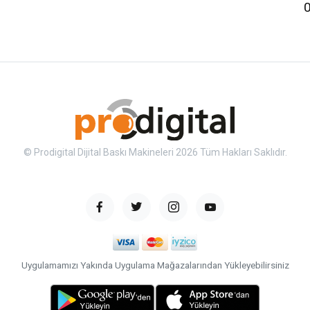
© Prodigital Dijital Baskı Makineleri 2026 Tüm Hakları Saklıdır.
Uygulamamızı Yakında Uygulama Mağazalarından Yükleyebilirsiniz