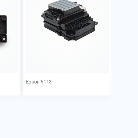
Epson 5113
Epson DX