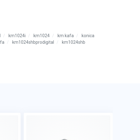
l
km1024i
km1024
km kafa
konica
fa
km1024shbprodigital
km1024shb