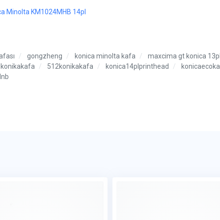
ca Minolta KM1024MHB 14pl
afası
gongzheng
konica minolta kafa
maxcima gt konica 13p
konikakafa
512konikakafa
konica14plprinthead
konicaecoka
lnb