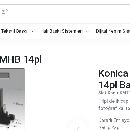
Tekstil Baskı
Halı Baskı Sistemleri
Dijital Kesim Sis
4MHB 14pl
Konica
14pl Ba
Stok Kodu: KM1
14pl delik çap
fotoğraf kalit
Kararlı Emisy
Sahip Yapı