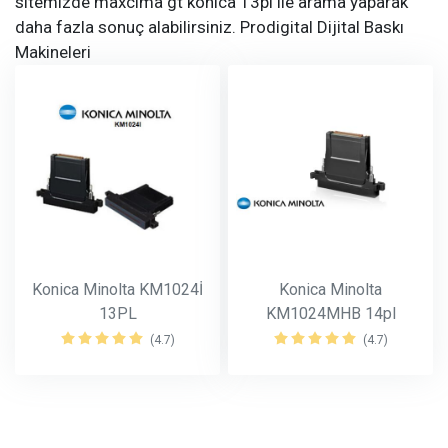
sitemizde maxcima gt konica 13pl ile arama yaparak
daha fazla sonuç alabilirsiniz. Prodigital Dijital Baskı
Makineleri
Konica Minolta KM1024İ
Konica Minolta
13PL
KM1024MHB 14pl
(4.7)
(4.7)