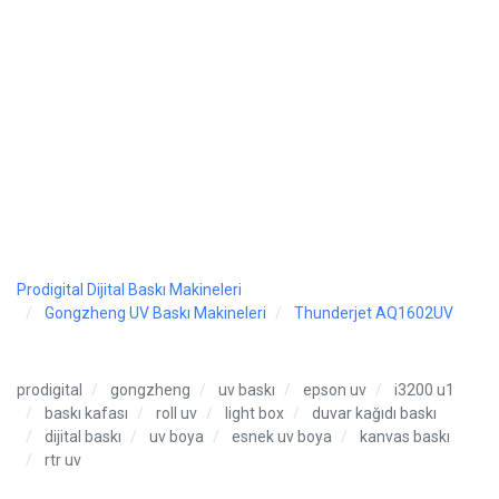
Prodigital Dijital Baskı Makineleri
Gongzheng UV Baskı Makineleri
Thunderjet AQ1602UV
prodigital
gongzheng
uv baskı
epson uv
i3200 u1
baskı kafası
roll uv
light box
duvar kağıdı baskı
dijital baskı
uv boya
esnek uv boya
kanvas baskı
rtr uv