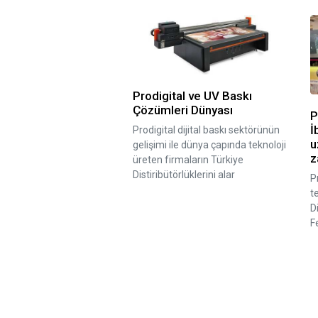
Prodigital ve UV Baskı
Çözümleri Dünyası
P
İ
Prodigital dijital baskı sektörünün
u
gelişimi ile dünya çapında teknoloji
z
üreten firmaların Türkiye
Distiribütörlüklerini alar
P
t
D
F