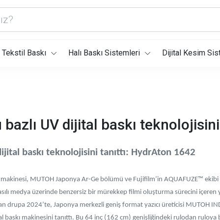
Tekstil Baskı
Halı Baskı Sistemleri
Dijital Kesim Sis
azlı UV dijital baskı teknolojisini 
jital baskı teknolojisini tanıttı: HydrAton 1642
kinesi, MUTOH Japonya Ar-Ge bölümü ve Fujifilm’in AQUAFUZE™ ekibi tara
asılı medya üzerinde benzersiz bir mürekkep filmi oluşturma sürecini içeren y
lan drupa 2024’te, Japonya merkezli geniş format yazıcı üreticisi MUTOH
l baskı makinesini tanıttı. Bu 64 inç (162 cm) genişliğindeki rulodan ruloya b