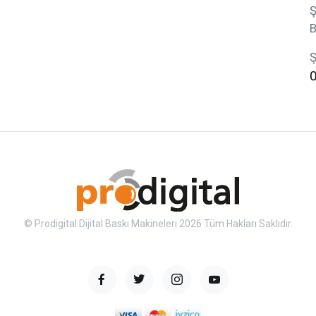
Ş
B
Ş
© Prodigital Dijital Baskı Makineleri 2026 Tüm Hakları Saklıdır.