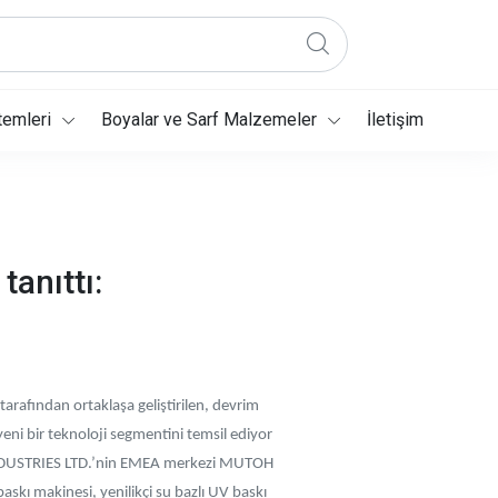
temleri
Boyalar ve Sarf Malzemeler
İletişim
tanıttı:
fından ortaklaşa geliştirilen, devrim
eni bir teknoloji segmentini temsil ediyor
 INDUSTRIES LTD.’nin EMEA merkezi MUTOH
askı makinesi, yenilikçi su bazlı UV baskı