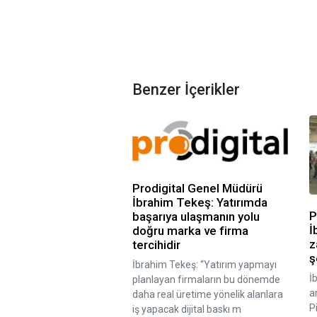
Benzer İçerikler
Prodigital Genel Müdürü
İbrahim Tekeş: Yatırımda
P
başarıya ulaşmanın yolu
İ
doğru marka ve firma
z
tercihidir
ş
İbrahim Tekeş: “Yatırım yapmayı
İ
planlayan firmaların bu dönemde
a
daha real üretime yönelik alanlara
P
iş yapacak dijital baskı m