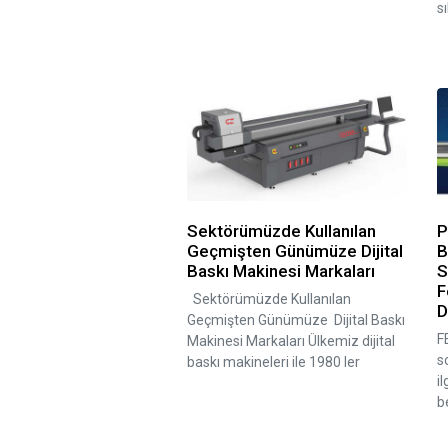
s
Sektörümüzde Kullanılan
P
Geçmişten Günümüze Dijital
B
Baskı Makinesi Markaları
S
F
Sektörümüzde Kullanılan
D
Geçmişten Günümüze Dijital Baskı
F
Makinesi Markaları Ülkemiz dijital
s
baskı makineleri ile 1980 ler
i
b