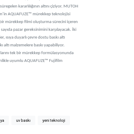
üregelen kararlılığının altını çiziyor. MUTOH
ilm’in AQUAFUZE™ mürekkep teknolojisi
 bir mürekkep filmi oluşturma sürecini içeren
ayıda pazar gereksinimini karşılayacak. İki
, ısıya duyarlı çevre dostu baskı altı
ı altı malzemelere baskı yapabiliyor.
jlarını tek bir mürekkep formülasyonunda
venlikle uyumlu AQUAFUZE™ Fujifilm
oya
uv baskı
yeni teknoloji