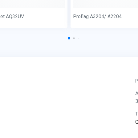
jet AQ32UV
Proflag A3204/ A2204
P
A
3
T