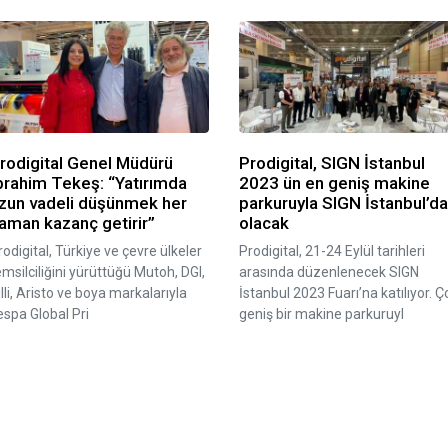
rodigital Genel Müdürü
Prodigital, SIGN İstanbul
brahim Tekeş: “Yatırımda
2023 ün en geniş makine
zun vadeli düşünmek her
parkuruyla SIGN İstanbul’da
aman kazanç getirir”
olacak
rodigital, Türkiye ve çevre ülkeler
Prodigital, 21-24 Eylül tarihleri
emsilciliğini yürüttüğü Mutoh, DGI,
arasında düzenlenecek SIGN
illi, Aristo ve boya markalarıyla
İstanbul 2023 Fuarı’na katılıyor. Ç
espa Global Pri
geniş bir makine parkuruyl