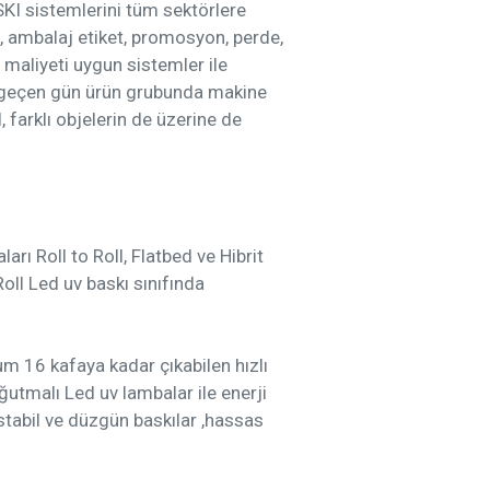
ASKI sistemlerini tüm sektörlere
aa, ambalaj etiket, promosyon, perde,
e maliyeti uygun sistemler ile
er geçen gün ürün grubunda makine
 farklı objelerin de üzerine de
arı Roll to Roll, Flatbed ve Hibrit
oll Led uv baskı sınıfında
 16 kafaya kadar çıkabilen hızlı
oğutmalı Led uv lambalar ile enerji
 stabil ve düzgün baskılar ,hassas