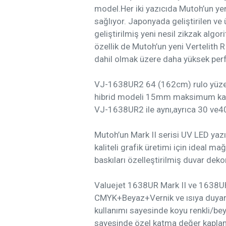
model.Her iki yazıcıda Mutoh’un yeni
sağlıyor. Japonyada geliştirilen ve ür
geliştirilmiş yeni nesil zikzak algo
özellik de Mutoh’un yeni Vertelith R
dahil olmak üzere daha yüksek perf
VJ-1638UR2 64 (162cm) rulo yüzeyl
hibrid modeli 15mm maksimum kalın
VJ-1638UR2 ile aynı,ayrıca 30 ve4
Mutoh’un Mark II serisi UV LED yazı
kaliteli grafik üretimi için ideal 
baskıları özelleştirilmiş duvar dekor
Valuejet 1638UR Mark II ve 1638UH 
CMYK+Beyaz+Vernik ve ısıya duyarl
kullanımı sayesinde koyu renkli/bey
sayesinde özel katma değer kapl