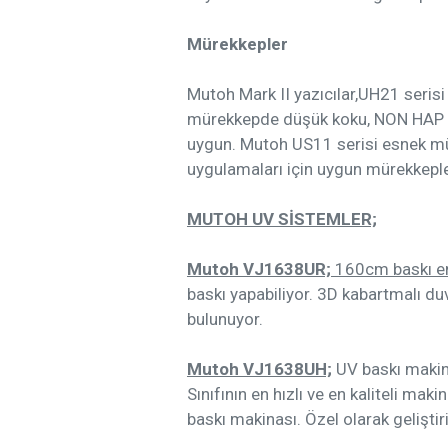
Mürekkepler
Mutoh Mark II yazıcılar,UH21 serisi
mürekkepde düşük koku, NON HAP mür
uygun. Mutoh US11 serisi esnek müre
uygulamaları için uygun mürekkepl
MUTOH UV SİSTEMLER;
Mutoh VJ1638UR;
160cm baskı en
baskı yapabiliyor. 3D kabartmalı du
bulunuyor.
Mutoh VJ1638UH;
UV baskı makina
Sınıfının en hızlı ve en kaliteli m
baskı makinası. Özel olarak geliştiri