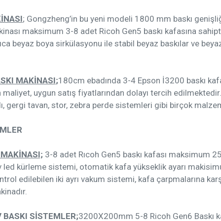
İNASI
;
Gongzheng’in bu yeni modeli 1800 mm baskı genişliği
kinası maksimum 3-8 adet Ricoh Gen5 baskı kafasına sahiptir.
rıca beyaz boya sirkülasyonu ile stabil beyaz baskılar ve be
SKI MAKİNASI
;
180cm ebadında 3-4 Epson İ3200 baskı kafas
maliyet, uygun satış fiyatlarından dolayı tercih edilmektedir. 
dı, gergi tavan, stor, zebra perde sistemleri gibi birçok malz
EMLER
MAKİNASI;
3-8 adet Rıcoh Gen5 baskı kafası maksimum 25
ft uv led kürleme sistemi, otomatik kafa yükseklik ayarı mak
kontrol edilebilen iki ayrı vakum sistemi, kafa çarpmalarına ka
kinadır.
 BASKI SİSTEMLER;
3200X200mm 5-8 Ricoh Gen6 Baskı kafa