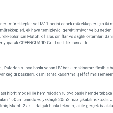
 sert mürekkepler ve US11 serisi esnek mürekkepler için iki m
ekkepleri, ek hava temizleyici gerektirmiyor ve bu nedenle
kkepler için Mutoh, ofisler, sınıflar ve sağlık ortamları da
er yaparak GREENGUARD Gold sertifikasını aldı.
i,
Rulodan ruloya baskı yapan UV baskı makinamız flexible bo
var kağıdı baskıları, kısmi tahta kabartma, şeffaf malzemelere
sı hibrit modeli ile hem rulodan ruloya baskı hemde tabaka
akinaları 160cm eninde ve yaklaşık 20m2 hıza çıkabilmektedir.
lmiş Mutohİ2 akıllı dalgalı baskı teknolojisi ile gerçek baskıla