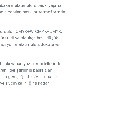
abaka malzemelere baskı yapma
dır. Yapılan baskılar termoformda
ak üretildi. CMYK+W, CMYK+CMYK,
etildi ve oldukça hızlı ,düşük
romosyon malzemeleri, dekota vs.
baskı yapan yazıcı modellerinden
nı, geliştirilmiş baskı alanı
2 inç genişliğinde UV lamba ile
e 15cm kalınlığına kadar