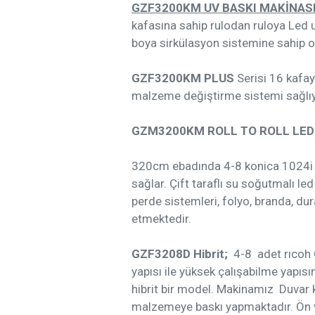
GZF3200KM UV BASKI MAKİNAS
kafasına sahip rulodan ruloya Led uv
boya sirkülasyon sistemine sahip ol
GZF3200KM PLUS
Serisi 16 kafay
malzeme değiştirme sistemi sağlıy
GZM3200KM ROLL TO ROLL LED 
320cm ebadında 4-8 konica 1024i vey
sağlar. Çift taraflı su soğutmalı le
perde sistemleri, folyo, branda, du
etmektedir.
GZF3208D Hibrit;
4-8 adet rıcoh 
yapısı ile yüksek çalışabilme yapı
hibrit bir model. Makinamız Duvar ka
malzemeye baskı yapmaktadır. Ön ve