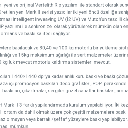
 yeni ve orijinal Vertelith Rip yazılımı ile standart olarak su
etilen yeni Mark II serisi yazıcılar iki yeni öncü özelliğe sahip
ritması intelligent inweaving UV (İ2 UV) ve Mutoh’un tescilli cl
IP yazılımı ile senkronize olarak yürütülerek mümkün olan en i
ormans ve baskı kalitesi sağlıyor.
ere basılacak ve 30,40 ve 100 kg motorlu bir yükleme siste
lığı ve 15kg maksimum ağırlığı ile sert malzemeler üzerin
0 kg luk mevcut motorlu kaldırma sistemleri mevcut.
cıları 1440×1440 dpı’ya kadar anlık kuru baskı ve baskı çözü
mağaza içi promosyon baskıları deco grafikleri, POP perakende
 baskıları, çıkartmalar, sergiler güzel sanatlar baskıları, amba
Mark II 3 farklı yapılandırmada kurulum yapılabiliyor. İki 
ı ortam da dahil olmak üzere çok çeşitli malzemelere baskı 
az olmayan veya berrak /şeffaf yüzeylere baskı yapılabiliyor
aması mümkün.