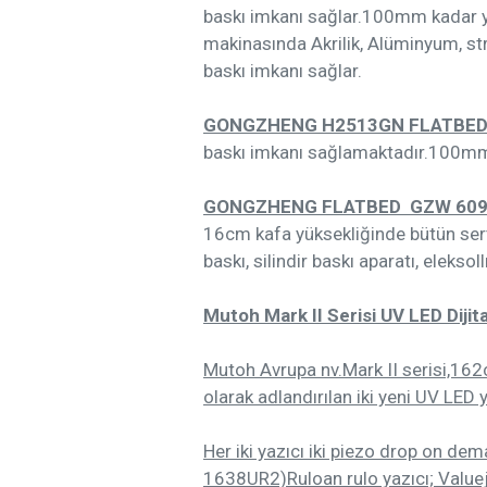
baskı imkanı sağlar.100mm kadar y
makinasında Akrilik, Alüminyum, st
baskı imkanı sağlar.
GONGZHENG H2513GN FLATBED 
baskı imkanı sağlamaktadır.100mm 
GONGZHENG FLATBED GZW 6090
16cm kafa yüksekliğinde bütün sert 
baskı, silindir baskı aparatı, elek
Mutoh Mark II Serisi UV LED Dijit
Mutoh Avrupa nv.Mark II serisi,162
olarak adlandırılan iki yeni UV LED 
Her iki yazıcı iki piezo drop on d
1638UR2)Ruloan rulo yazıcı; Value