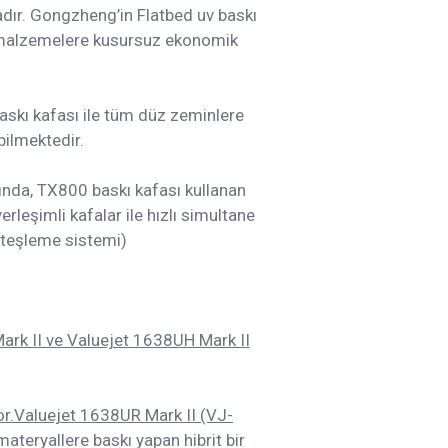
ır. Gongzheng’in Flatbed uv baskı
in malzemelere kusursuz ekonomik
kı kafası ile tüm düz zeminlere
ilmektedir.
da, TX800 baskı kafası kullanan
leşimli kafalar ile hızlı simultane
 ateşleme sistemi)
Mark II ve Valuejet 1638UH Mark II
or.Valuejet 1638UR Mark II (VJ-
teryallere baskı yapan hibrit bir