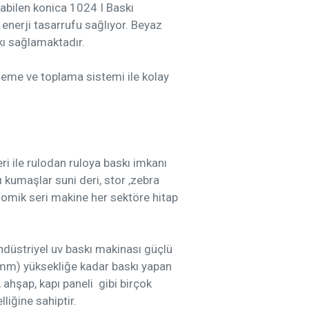
bilen konica 1024 I Baskı
 enerji tasarrufu sağlıyor. Beyaz
kı sağlamaktadır.
sleme ve toplama sistemi ile kolay
i ile rulodan ruloya baskı imkanı
ı kumaşlar suni deri, stor ,zebra
onomik seri makine her sektöre hitap
ndüstriyel uv baskı makinası güçlü
0mm) yüksekliğe kadar baskı yapan
 ahşap, kapı paneli gibi birçok
iğine sahiptir.