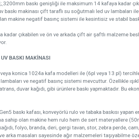
I
;
3200mm baskı genişliği ile maksimum 14 kafaya kadar çıka
 baskı makinası çift taraflı su soğutmalı led uv lambaları ile
an makine negatif basınç sistemi ile kesintisiz ve stabil bas
a kadar çıkabilen ve ön ve arkada çift air şaftlı malzeme be
or.
UV BASKI MAKİNASI
a konica 1024a kafa modelleri ile (6pl veya 13 pl) tercihler
d lambaları ve negatif basınç sistemi mevcuttur. Özellikle ışıkl
ratrans, duvar kağıdı, gibi ürünlere baskı yapmaktadır. Bu ek
Gen5 baskı kafası, konveyörlü rulo ve tabaka baskısı yapan e
sına sahip olan makine hem rulo hem de sert materyallere (5
ğıdı, folyo, branda, deri, gergi tavan, stor, zebra perde, cam,
 arka masaları sayesinde ağır malzemeleri taşıyabilme özell