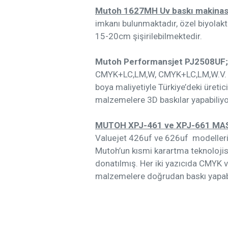
Mutoh 1627MH Uv baskı makinas
imkanı bulunmaktadır, özel biyola
15-20cm şişirilebilmektedir.
Mutoh Performansjet PJ2508UF;
CMYK+LC,LM,W, CMYK+LC,LM,W.V. gib
boya maliyetiyle Türkiye’deki üreti
malzemelere 3D baskılar yapabiliy
MUTOH XPJ-461 ve XPJ-661 MA
Valuejet 426uf ve 626uf modellerine
Mutoh’un kısmi karartma teknolojisi 
donatılmış. Her iki yazıcıda CMYK
malzemelere doğrudan baskı yapabi