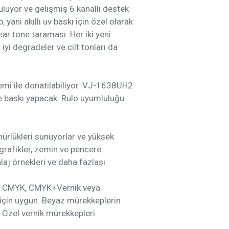
nuluyor ve gelişmiş 6 kanallı destek
, yani akıllı uv baskı için özel olarak
ear tone taraması. Her iki yeni
yi degradeler ve cilt tonları da
mi ile donatılabiliyor. VJ-1638UH2
e baskı yapacak. Rulo uyumluluğu
nürlükleri sunuyorlar ve yüksek
 grafikler, zemin ve pencere
laj örnekleri ve daha fazlası.
kez CMYK, CMYK+Vernik veya
için uygun. Beyaz mürekkeplerin
. Özel vernik mürekkepleri