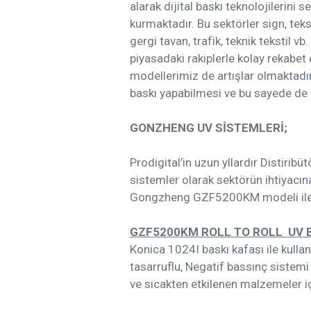
alarak dijital baskı teknolojilerini
kurmaktadır. Bu sektörler sign, teks
gergi tavan, trafik, teknik tekstil v
piyasadaki rakiplerle kolay rekabe
modellerimiz de artışlar olmaktadır
baskı yapabilmesi ve bu sayede de 
GONZHENG UV SİSTEMLERİ;
Prodigital’in uzun yllardır Distiribü
sistemler olarak sektörün ihtiyacın
Gongzheng GZF5200KM modeli ile 
GZF5200KM ROLL TO ROLL UV 
Konica 1024I baskı kafası ile kullan
tasarruflu, Negatif bassınç sistemi 
ve sıcakten etkilenen malzemeler iç