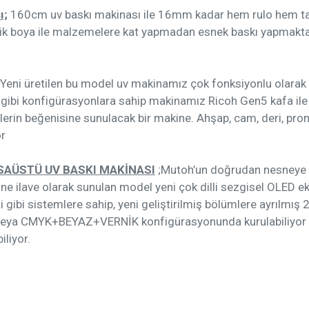
ı;
160cm uv baskı makinası ile 16mm kadar hem rulo hem t
ktik boya ile malzemelere kat yapmadan esnek baskı yapmakta
Yeni üretilen bu model uv makinamız çok fonksiyonlu olar
i konfigürasyonlara sahip makinamız Ricoh Gen5 kafa ile ür
cilerin beğenisine sunulacak bir makine. Ahşap, cam, deri, p
or
SAÜSTÜ UV BASKI MAKİNASI
;Mutoh’un doğrudan nesneye 
 ilave olarak sunulan model yeni çok dilli sezgisel OLED ekra
gibi sistemlere sahip, yeni geliştirilmiş bölümlere ayrılmış 
 veya CMYK+BEYAZ+VERNİK konfigürasyonunda kurulabiliyor v
liyor.