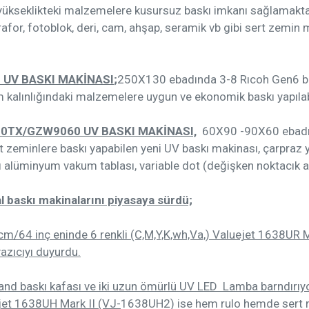
ükseklikteki malzemelere kusursuz baskı imkanı sağlamaktad
rafor, fotoblok, deri, cam, ahşap, seramik vb gibi sert zem
UV BASKI MAKİNASI
;
250X130 ebadında 3-8 Rıcoh Gen6 bas
kalınlığındaki malzemelere uygun ve ekonomik baskı yapılab
TX/GZW9060 UV BASKI MAKİNASI,
60X90 -90X60 ebadın
zeminlere baskı yapabilen yeni UV baskı makinası, çarpraz yer
sollı alüminyum vakum tablası, variable dot (değişken noktacık
al baskı makinalarını piyasaya sürdü;
cm/64 inç eninde 6 renkli (C,M,Y,K,wh,Va,) Valuejet 1638UR 
yazıcıyı duyurdu.
emand baskı kafası ve iki uzun ömürlü UV LED Lamba barndırıy
jet 1638UH Mark II (VJ-
1638UH2) ise hem rulo hemde sert ma