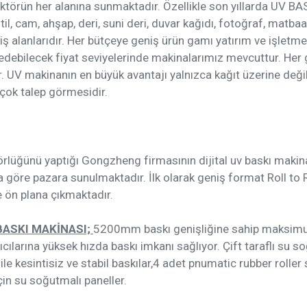
 sektörün her alanına sunmaktadır. Özellikle son yıllarda UV B
til, cam, ahşap, deri, suni deri, duvar kağıdı, fotoğraf, matb
b. iş alanlarıdır. Her bütçeye geniş ürün gamı yatırım ve işletm
t edebilecek fiyat seviyelerinde makinalarımız mevcuttur. H
. UV makinanın en büyük avantajı yalnızca kağıt üzerine değil,
çok talep görmesidir.
törlüğünü yaptığı Gongzheng firmasının dijital uv baskı makinal
a göre pazara sunulmaktadır. İlk olarak geniş format Roll to R
ön plana çıkmaktadır.
BASKI MAKİNASI;
5200mm baskı genişliğine sahip maksimum
ıcılarına yüksek hızda baskı imkanı sağlıyor. Çift taraflı su s
ile kesintisiz ve stabil baskılar,4 adet pnumatic rubber roller
in su soğutmalı paneller.