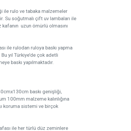
 ile rulo ve tabaka malzemeler
 Su soğutmalı çift uv lambaları ile
yaz kafanın uzun ömürlü olmasını
ı ile rulodan ruloya baskı yapma
Bu yıl Türkiye’de çok adetli
emeye baskı yapılmaktadır.
0cmx130cm baskı genişliği,
isimum 100mm malzeme kalınlığına
rşı koruma sistemi ve birçok
sı ile her türlü düz zeminlere