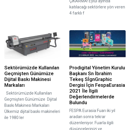
ÇIKARMA! Eylül ayında
katılacağı sektörlere yön veren
4 farklı f
Sektörümüzde Kullanılan
Prodigital Yönetim Kurulu
Geçmişten Günümüze
Başkanı Sn İbrahim
Dijital Baskı Makinesi
Tekeş SİgnGraphic
Markaları
Dergisi İçin FespaEurasia
2021 İle İlgili
Sektörümüzde Kullanılan
Değerlendirmelerde
Geçmişten Günümüze Dijital
Bulundu
Baskı Makinesi Markaları
FESPA Eurasia Fuarı iki yıl
Ülkemiz dijital baskı makineleri
aradan sonra tekrar
ile 1980 ler
düzenleniyor. Fuarla ilgili
düşüncelerinizi ve