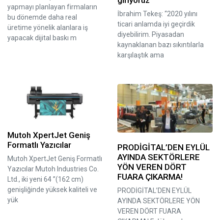
yapmayı planlayan firmaların
İbrahim Tekeş: “2020 yılını
bu dönemde daha real
ticari anlamda iyi geçirdik
üretime yönelik alanlara iş
diyebilirim. Piyasadan
yapacak dijital baskı m
kaynaklanan bazı sıkıntılarla
karşılaştık ama
Mutoh XpertJet Geniş
Formatlı Yazıcılar
PRODİGİTAL’DEN EYLÜL
AYINDA SEKTÖRLERE
Mutoh XpertJet Geniş Formatlı
YÖN VEREN DÖRT
Yazıcılar Mutoh Industries Co.
FUARA ÇIKARMA!
Ltd., iki yeni 64 ”(162 cm)
genişliğinde yüksek kaliteli ve
PRODİGİTAL’DEN EYLÜL
yük
AYINDA SEKTÖRLERE YÖN
VEREN DÖRT FUARA